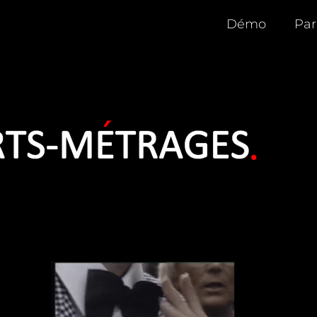
Démo
Par